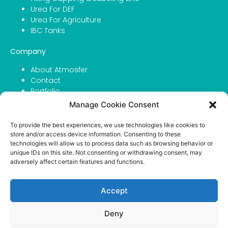
Urea For DEF
Urea For Agriculture
IBC Tanks
Company
About Atmosfer
Contact
Portfolio
Career
Manage Cookie Consent
Privacy Policy
To provide the best experiences, we use technologies like cookies to
store and/or access device information. Consenting to these
English
(
Inglés
)
Français
(
Francés
)
technologies will allow us to process data such as browsing behavior or
unique IDs on this site. Not consenting or withdrawing consent, may
Deutsch
(
Alemán
)
Italiano
Español
adversely affect certain features and functions.
Polski
(
Polaco
)
Accept
Deny