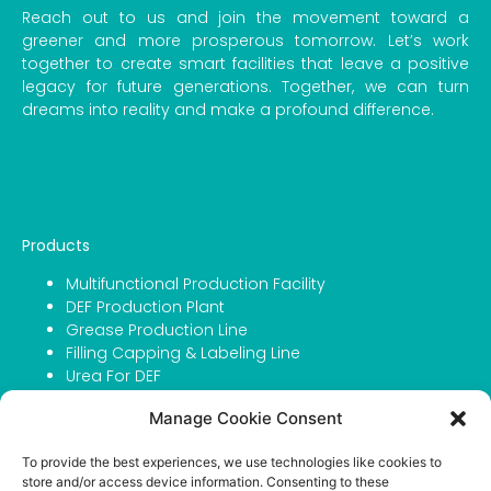
Reach out to us and join the movement toward a
greener and more prosperous tomorrow. Let’s work
together to create smart facilities that leave a positive
legacy for future generations. Together, we can turn
dreams into reality and make a profound difference.
Products
Multifunctional Production Facility
DEF Production Plant
Grease Production Line
Filling Capping & Labeling Line
Urea For DEF
Urea For Agriculture
Manage Cookie Consent
IBC Tanks
To provide the best experiences, we use technologies like cookies to
Company
store and/or access device information. Consenting to these