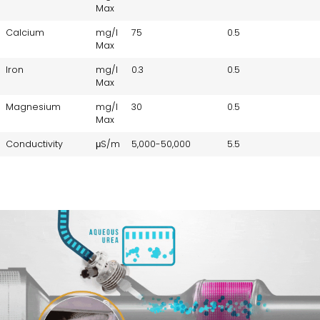
Max
Calcium
mg/l
75
0.5
Max
Iron
mg/l
0.3
0.5
Max
Magnesium
mg/l
30
0.5
Max
Conductivity
μS/m
5,000-50,000
5.5
Invia una email