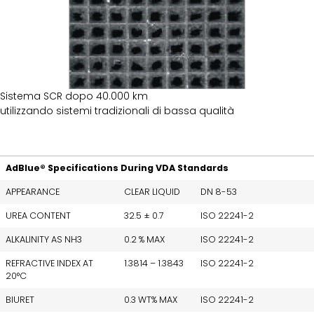
Sistema SCR dopo 40.000 km
utilizzando sistemi tradizionali di bassa qualità
AdBlue® Specifications During VDA Standards
APPEARANCE
CLEAR LIQUID
DN 8-53
UREA CONTENT
32.5 ± 0.7
ISO 22241-2
ALKALINITY AS NH3
0.2 % MAX
ISO 22241-2
REFRACTIVE INDEX AT
1.3814 – 1.3843
ISO 22241-2
20°C
BIURET
0.3 WT% MAX
ISO 22241-2